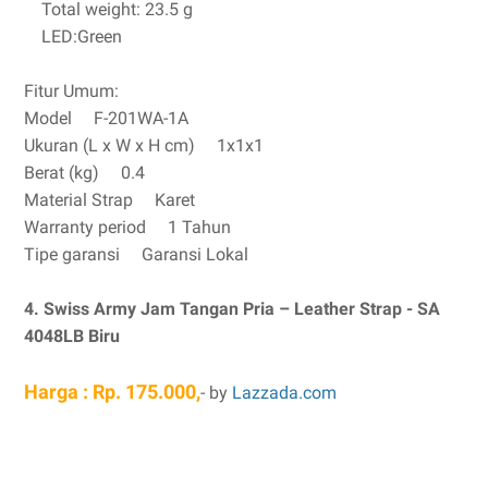
Total weight: 23.5 g
LED:Green
Fitur Umum:
Model F-201WA-1A
Ukuran (L x W x H cm) 1x1x1
Berat (kg) 0.4
Material Strap Karet
Warranty period 1 Tahun
Tipe garansi Garansi Lokal
4. Swiss Army Jam Tangan Pria – Leather Strap - SA
4048LB Biru
Harga : Rp. 175.000,
- by
Lazzada.com