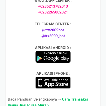
WHATSAPP CENTER :
+6285213782013
+6282265002021
TELEGRAM CENTER :
@trx2009bot
@trx2009_bot
APLIKASI ANDROID :
APLIKASI IPHONE :
Baca Panduan Selengkapnya ⇒
Cara Transaksi
Bisnis Jual Pulsa Murah