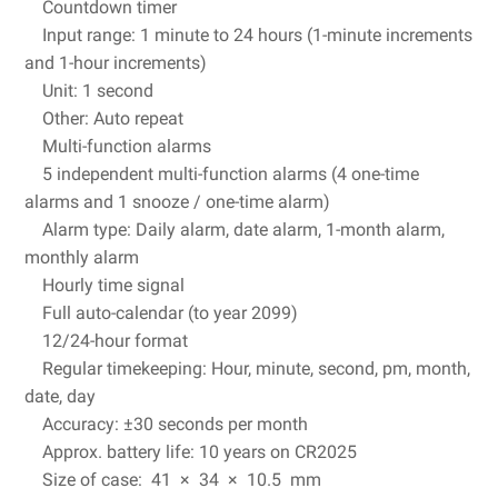
Countdown timer
Input range: 1 minute to 24 hours (1-minute increments
and 1-hour increments)
Unit: 1 second
Other: Auto repeat
Multi-function alarms
5 independent multi-function alarms (4 one-time
alarms and 1 snooze / one-time alarm)
Alarm type: Daily alarm, date alarm, 1-month alarm,
monthly alarm
Hourly time signal
Full auto-calendar (to year 2099)
12/24-hour format
Regular timekeeping: Hour, minute, second, pm, month,
date, day
Accuracy: ±30 seconds per month
Approx. battery life: 10 years on CR2025
Size of case: 41 × 34 × 10.5 mm