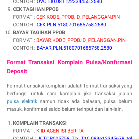
CONTOH :
OVO100.081122334455.2580
CEK TAGIHAN PPOB
FORMAT :
CEK.KODE_PPOB.ID_PELANGGAN.PIN
CONTOH :
CEK.PLN.5180701685758.2580
BAYAR TAGIHAN PPOB
FORMAT :
BAYAR.KODE_PPOB.ID_PELANGGAN.PIN
CONTOH :
BAYAR.PLN.5180701685758.2580
Format Transaksi Komplain Pulsa/Konfirmasi
Deposit
Format transaksi komplain adalah format transaksi yang
berfungsi untuk cara komplain jika transaksi jualan
pulsa elektrik
namun tidak ada balasan, pulsa belum
masuk, konfirmasi saldo belum terinput dan lain-lain.
KOMPLAIN TRANSAKSI
FORMAT :
K.ID AGEN ISI BERITA
CONTOH :
K.TOP005758 Trx T10.089612345678 tgl