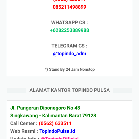
085211498899
WHATSAPP CS :
+6282253889988
TELEGRAM CS :
@topindo_adm
*) Stand By 24 Jam Nonstop
ALAMAT KANTOR TOPINDO PULSA
Jl. Pangeran Diponegoro No 48
Singkawang - Kalimantan Barat 79123
Call Center :
(0562) 633511
Web Resmi :
TopindoPulsa.id
Update Info :
@TopindoOfficial