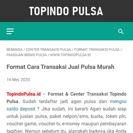
BERANDA
/
CENTER TRANSAKSI PULSA
/
FORMAT TRANSAKSI PULSA
/
PANDUAN BISNIS PULSA
/
WWW.TOPINDOPULSA.ID
Format Cara Transaksi Jual Pulsa Murah
16 Mei, 2020
TopindoPulsa.id
–
Format & Center Transaksi Topindo
Pulsa
. Sudah terdaftar jadi agen pulsa dan
mengisi
saldo deposit
? Jika sudah, ini berarti Agan sudah siap
untuk jualan pulsa, paket nelpon/sms, kuota, token pln,
voucher game, voucher tv, e-money maupun pembayaran
tagihan. Namun sebelum itu, alangkah baiknya jika Anda