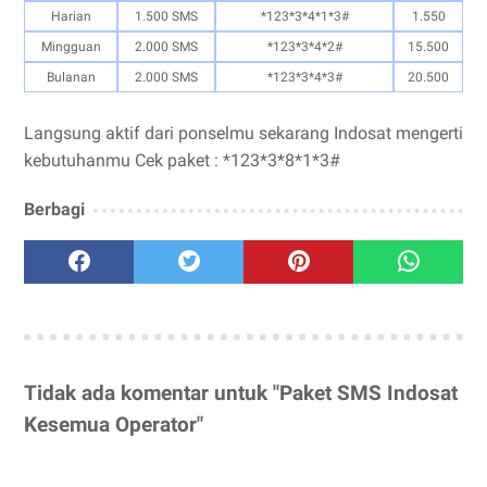
Harian
1.500 SMS
*123*3*4*1*3#
1.550
Mingguan
2.000 SMS
*123*3*4*2#
15.500
Bulanan
2.000 SMS
*123*3*4*3#
20.500
Langsung aktif dari ponselmu sekarang Indosat mengerti
kebutuhanmu Cek paket : *123*3*8*1*3#
Berbagi
Tidak ada komentar untuk "Paket SMS Indosat
Kesemua Operator"