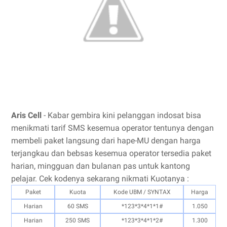
Aris Cell
- Kabar gembira kini pelanggan indosat bisa
menikmati tarif SMS kesemua operator tentunya dengan
membeli paket langsung dari hape-MU dengan harga
terjangkau dan bebsas kesemua operator tersedia paket
harian, mingguan dan bulanan pas untuk kantong
pelajar. Cek kodenya sekarang nikmati Kuotanya :
Paket
Kuota
Kode UBM / SYNTAX
Harga
Harian
60 SMS
*123*3*4*1*1#
1.050
Harian
250 SMS
*123*3*4*1*2#
1.300