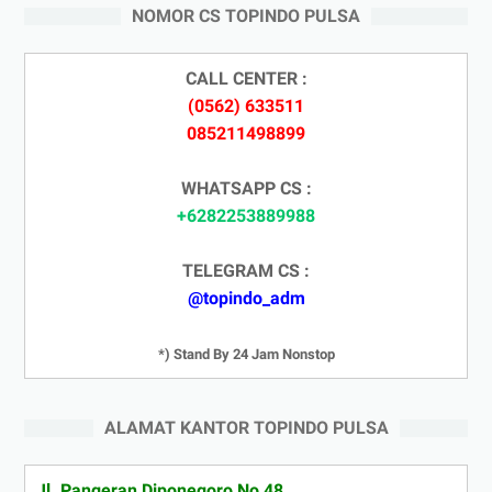
NOMOR CS TOPINDO PULSA
CALL CENTER :
(0562) 633511
085211498899
WHATSAPP CS :
+6282253889988
TELEGRAM CS :
@topindo_adm
*) Stand By 24 Jam Nonstop
ALAMAT KANTOR TOPINDO PULSA
Jl. Pangeran Diponegoro No 48