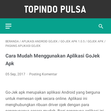
BERANDA
/
APLIKASI ANDROID GOJEK
/
GO-JEK APK 1.0.5
/
GOJEK APK
/
PASANG APLIKASI GOJEK
Cara Mudah Menggunakan Aplikasi GoJek
Apk
05 Sep, 2017
Posting Komentar
Go-Jek apk merupakan aplikasi Android yang berguna
untuk memesan ojek secara online. Aplikasi ini
menghubungkan ribuan driver ojek dengan para
penggunanya secara mudah. Bagi pengguna aplikasi ini