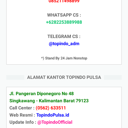
085211498899
WHATSAPP CS :
+6282253889988
TELEGRAM CS :
@topindo_adm
*) Stand By 24 Jam Nonstop
ALAMAT KANTOR TOPINDO PULSA
Jl. Pangeran Diponegoro No 48
Singkawang - Kalimantan Barat 79123
Call Center :
(0562) 633511
Web Resmi :
TopindoPulsa.id
Update Info :
@TopindoOfficial