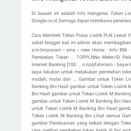
Di bawah ini adalah info mengenai
Token Lis
Google.co.id Semoga dapat membawa peneran
Cara Membeli Token Pulsa Listrik PLN Lewat V
sobat blogger kali ini admin akan membagikan 
s:m.bnizonam › sms › view Home · Info BNI 
Pembelian Token ... TOP
PLN
No Meter/ID Pel
Internet Banking [100 ... s:rizqifahmam › bayar-l
saya lakukan untuk melakukan pembelian token
mudah, mulai dari ... Gambar untuk Token Li
Banking Bni Hasil gambar untuk Token Listrik 
Bni Hasil gambar untuk Token Listrik M Banking
gambar untuk Token Listrik M Banking Bni Has
untuk Token Listrik M Banking Bni Hasil gamb
Token Listrik M Banking Bni Lihat semua Gam
gambar Penelusuran yang terkait dengan Token 
cara melihat pembelian token listrik di bni mobi