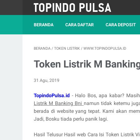
BERANDA
CARA DAFTAR
CARA DEPOSIT
BERANDA
/
TOKEN LISTRIK
/
WWW.TOPINDOPULSA.ID
Token Listrik M Banking
31 Agu, 2019
TopindoPulsa.id
- Halo Bos, apa kabar? Masi
Listrik M Banking Bni
namun tidak ketemu jug
berada di website yang tepat. Kami akan mem
Jadi, Bosku tiada perlu panik lagi.
Hasil Telusur Hasil web Cara Isi Token Listrik V