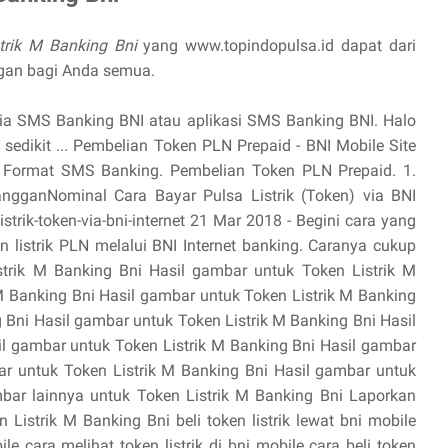
trik M Banking Bni
yang www.topindopulsa.id dapat dari
gan bagi Anda semua.
ia SMS Banking BNI atau aplikasi SMS Banking BNI. Halo
sedikit ... Pembelian Token PLN Prepaid - BNI Mobile Site
· Format SMS Banking. Pembelian Token PLN Prepaid. 1.
anggan
Nominal Cara Bayar Pulsa Listrik (Token) via BNI
istrik-token-via-bni-internet 21 Mar 2018 - Begini cara yang
 listrik PLN melalui BNI Internet banking. Caranya cukup
strik M Banking Bni Hasil gambar untuk Token Listrik M
M Banking Bni Hasil gambar untuk Token Listrik M Banking
 Bni Hasil gambar untuk Token Listrik M Banking Bni Hasil
il gambar untuk Token Listrik M Banking Bni Hasil gambar
ar untuk Token Listrik M Banking Bni Hasil gambar untuk
bar lainnya untuk Token Listrik M Banking Bni Laporkan
Listrik M Banking Bni beli token listrik lewat bni mobile
le cara melihat token listrik di bni mobile cara beli token