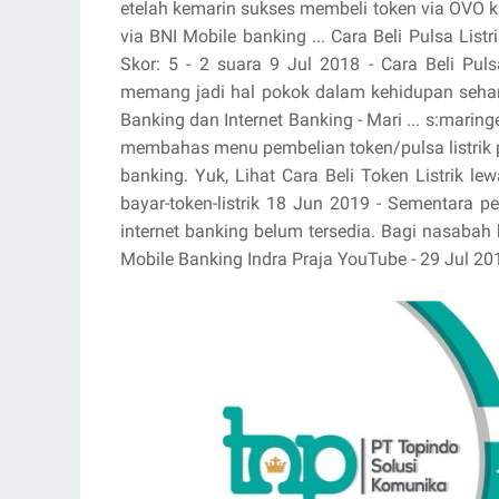
etelah kemarin sukses membeli token via OVO kal
via BNI Mobile banking ... Cara Beli Pulsa List
Skor: 5 - ‎2 suara 9 Jul 2018 - Cara Beli Puls
memang jadi hal pokok dalam kehidupan sehari-h
Banking dan Internet Banking - Mari ... s:maring
membahas menu pembelian token/pulsa listrik p
banking. Yuk, Lihat Cara Beli Token Listrik le
bayar-token-listrik 18 Jun 2019 - Sementara p
internet banking belum tersedia. Bagi nasabah b
Mobile Banking Indra Praja YouTube - 29 Jul 20