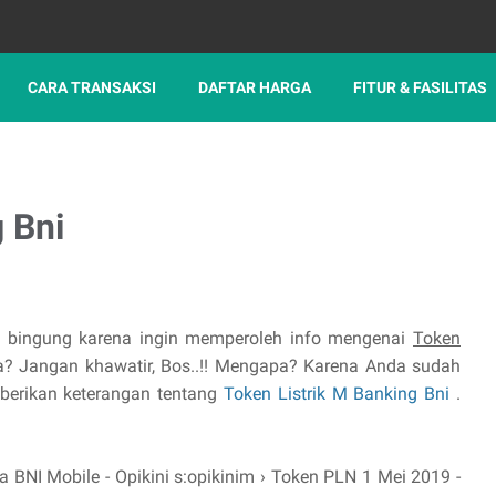
CARA TRANSAKSI
DAFTAR HARGA
FITUR & FASILITAS
 Bni
h bingung karena ingin memperoleh info mengenai
Token
a? Jangan khawatir, Bos..!! Mengapa? Karena Anda sudah
berikan keterangan tentang
Token Listrik M Banking Bni
.
ia BNI Mobile - Opikini s:opikinim › Token PLN 1 Mei 2019 -