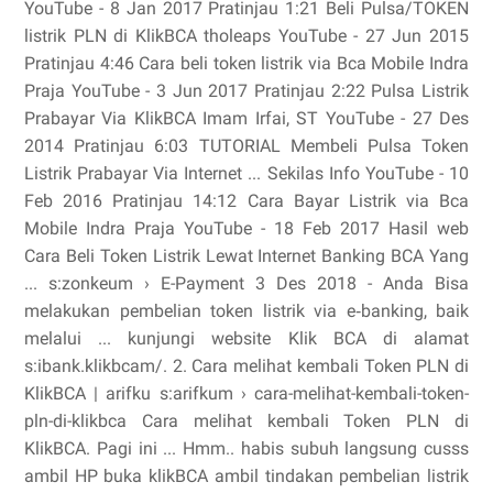
YouTube - 8 Jan 2017 Pratinjau 1:21 Beli Pulsa/TOKEN
listrik PLN di KlikBCA tholeaps YouTube - 27 Jun 2015
Pratinjau 4:46 Cara beli token listrik via Bca Mobile Indra
Praja YouTube - 3 Jun 2017 Pratinjau 2:22 Pulsa Listrik
Prabayar Via KlikBCA Imam Irfai, ST YouTube - 27 Des
2014 Pratinjau 6:03 TUTORIAL Membeli Pulsa Token
Listrik Prabayar Via Internet ... Sekilas Info YouTube - 10
Feb 2016 Pratinjau 14:12 Cara Bayar Listrik via Bca
Mobile Indra Praja YouTube - 18 Feb 2017 Hasil web
Cara Beli Token Listrik Lewat Internet Banking BCA Yang
... s:zonkeum › E-Payment 3 Des 2018 - Anda Bisa
melakukan pembelian token listrik via e‐banking, baik
melalui ... kunjungi website Klik BCA di alamat
s:ibank.klikbcam/. 2. Cara melihat kembali Token PLN di
KlikBCA | arifku s:arifkum › cara-melihat-kembali-token-
pln-di-klikbca Cara melihat kembali Token PLN di
KlikBCA. Pagi ini ... Hmm.. habis subuh langsung cusss
ambil HP buka klikBCA ambil tindakan pembelian listrik