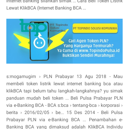
internet banking silahkan simak ... Cara Beli Token Listrik
Lewat KlikBCA (Internet Banking BCA ...
s:mogamugim › PLN Prabayar 13 Agu 2018 - Mau
membeli token listrik lewat internet banking bca atau
klikBCA tapi belum tahu langkah-langkahnya? yu simak
panduan mudah beli token ... Beli Pulsa Prabayar PLN
via e-Banking BCA - BCA s:bca › tentang-bca › korporasi ›
berita › 2016/02/05 › be... 15 Des 2014 - Beli Pulsa
Prabayar PLN via e-Banking BCA ... Penambahan e-
Banking BCA yang dimaksud adalah KlikBCA Individu