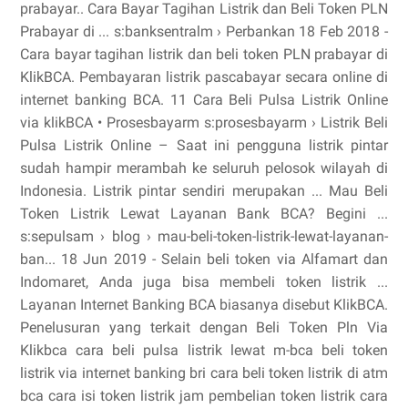
prabayar.. Cara Bayar Tagihan Listrik dan Beli Token PLN
Prabayar di ... s:banksentralm › Perbankan 18 Feb 2018 -
Cara bayar tagihan listrik dan beli token PLN prabayar di
KlikBCA. Pembayaran listrik pascabayar secara online di
internet banking BCA. 11 Cara Beli Pulsa Listrik Online
via klikBCA • Prosesbayarm s:prosesbayarm › Listrik Beli
Pulsa Listrik Online – Saat ini pengguna listrik pintar
sudah hampir merambah ke seluruh pelosok wilayah di
Indonesia. Listrik pintar sendiri merupakan ... Mau Beli
Token Listrik Lewat Layanan Bank BCA? Begini ...
s:sepulsam › blog › mau-beli-token-listrik-lewat-layanan-
ban... 18 Jun 2019 - Selain beli token via Alfamart dan
Indomaret, Anda juga bisa membeli token listrik ...
Layanan Internet Banking BCA biasanya disebut KlikBCA.
Penelusuran yang terkait dengan Beli Token Pln Via
Klikbca cara beli pulsa listrik lewat m-bca beli token
listrik via internet banking bri cara beli token listrik di atm
bca cara isi token listrik jam pembelian token listrik cara