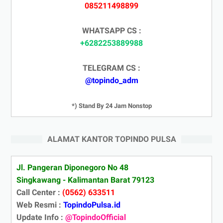
085211498899
WHATSAPP CS :
+6282253889988
TELEGRAM CS :
@topindo_adm
*) Stand By 24 Jam Nonstop
ALAMAT KANTOR TOPINDO PULSA
Jl. Pangeran Diponegoro No 48
Singkawang - Kalimantan Barat 79123
Call Center :
(0562) 633511
Web Resmi :
TopindoPulsa.id
Update Info :
@TopindoOfficial