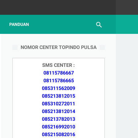
PANDUAN
NOMOR CENTER TOPINDO PULSA
SMS CENTER :
08115786667
08115786665
085311562009
085213812015
085310272011
085213812014
085213782013
085216992010
085215082016