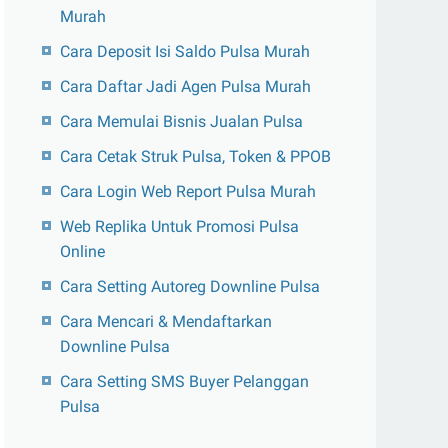
Murah
Cara Deposit Isi Saldo Pulsa Murah
Cara Daftar Jadi Agen Pulsa Murah
Cara Memulai Bisnis Jualan Pulsa
Cara Cetak Struk Pulsa, Token & PPOB
Cara Login Web Report Pulsa Murah
Web Replika Untuk Promosi Pulsa
Online
Cara Setting Autoreg Downline Pulsa
Cara Mencari & Mendaftarkan
Downline Pulsa
Cara Setting SMS Buyer Pelanggan
Pulsa