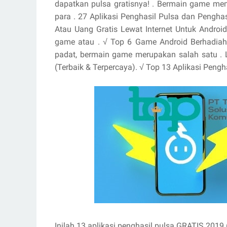
dapatkan pulsa gratisnya! . Bermain game mem
para . 27 Aplikasi Penghasil Pulsa dan Penghasi
Atau Uang Gratis Lewat Internet Untuk Android
game atau . √ Top 6 Game Android Berhadiah 
padat, bermain game merupakan salah satu . L
(Terbaik & Terpercaya). √ Top 13 Aplikasi Pengh
Inilah 13 aplikasi penghasil pulsa GRATIS 2019 