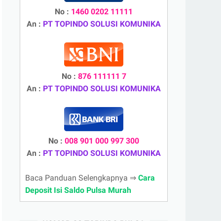
No :
1460 0202 11111
An :
PT TOPINDO SOLUSI KOMUNIKA
No :
876 111111 7
An :
PT TOPINDO SOLUSI KOMUNIKA
No :
008 901 000 997 300
An :
PT TOPINDO SOLUSI KOMUNIKA
Baca Panduan Selengkapnya ⇒
Cara
Deposit Isi Saldo Pulsa Murah