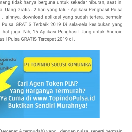
ang tidak hanya berguna untuk sekadar hiburan, saat ini
l Uang Gratis . 2 hari yang lalu - Aplikasi Penghasil Pulsa
 . lainnya, download aplikasi yang sudah tertera, bermain
Pulsa GRATIS Terbaik 2019 Di sela-sela kesibukan yang
ihat juga: Nih, 15 Aplikasi Penghasil Uang untuk Android
asil Pulsa GRATIS Tercepat 2019 di .
(tercepat & termudah) yang . dengan pulsa, seperti bermain