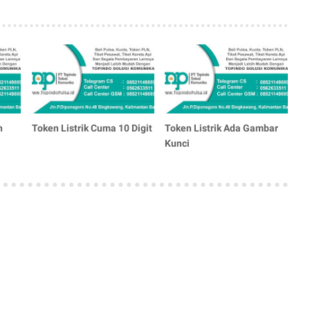
n
Token Listrik Cuma 10 Digit
Token Listrik Ada Gambar
Kunci