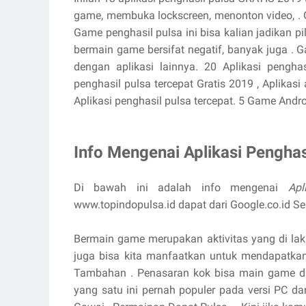
game, membuka lockscreen, menonton video, . 
Game penghasil pulsa ini bisa kalian jadikan 
bermain game bersifat negatif, banyak juga .
dengan aplikasi lainnya. 20 Aplikasi pengha
penghasil pulsa tercepat Gratis 2019 , Aplika
Aplikasi penghasil pulsa tercepat. 5 Game Andr
Info Mengenai Aplikasi Pengha
Di bawah ini adalah info mengenai
Ap
www.topindopulsa.id dapat dari Google.co.id
Bermain game merupakan aktivitas yang di lak
juga bisa kita manfaatkan untuk mendapatkan
Tambahan . Penasaran kok bisa main game da
yang satu ini pernah populer pada versi PC d