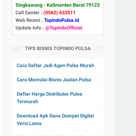
Singkawang - Kalimantan Barat 79123
Call Center :
(0562) 633511
Web Resmi :
TopindoPulsa.id
Update Info :
@TopindoOfficial
TIPS BISNIS TOPINDO PULSA
Cara Daftar Jadi Agen Pulsa Murah
Cara Memulai Bisnis Jualan Pulsa
Daftar Harga Distributor Pulsa
Termurah
Download Apk Dana Dompet Digital
Versi Lama