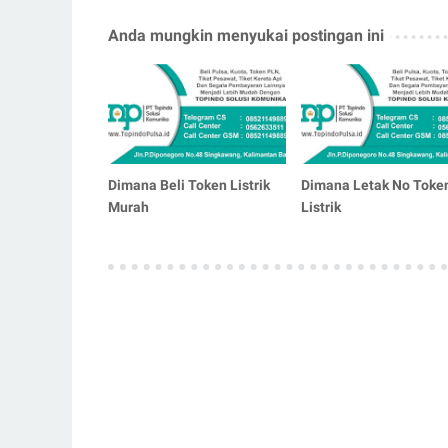
Anda mungkin menyukai postingan ini
Dimana Beli Token Listrik
Dimana Letak No Toke
Murah
Listrik