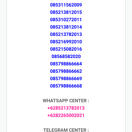
085311562009
085213812015
085310272011
085213812014
085213782013
085216992010
085215082016
08568582020
085798866664
085798866662
085798866669
085798866668
WHATSAPP CENTER :
+6285213782013
+6282265002021
TELEGRAM CENTER :