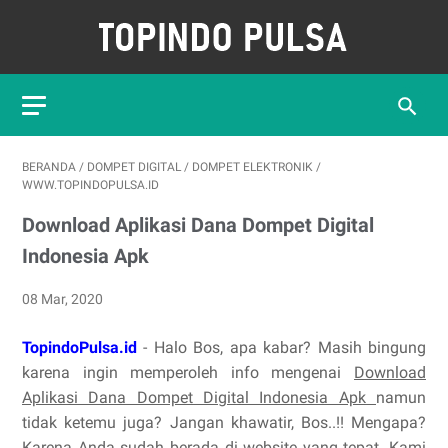
BERANDA
/
DOMPET DIGITAL
/
DOMPET ELEKTRONIK
/
WWW.TOPINDOPULSA.ID
Download Aplikasi Dana Dompet Digital
Indonesia Apk
08 Mar, 2020
TopindoPulsa.id
- Halo Bos, apa kabar? Masih bingung
karena ingin memperoleh info mengenai
Download
Aplikasi Dana Dompet Digital Indonesia Apk
namun
tidak ketemu juga? Jangan khawatir, Bos..!! Mengapa?
Karena Anda sudah berada di website yang tepat. Kami