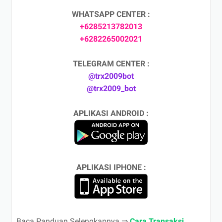
WHATSAPP CENTER :
+6285213782013
+6282265002021
TELEGRAM CENTER :
@trx2009bot
@trx2009_bot
APLIKASI ANDROID :
APLIKASI IPHONE :
Baca Panduan Selengkapnya ⇒
Cara Transaksi