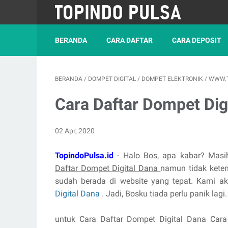
BERANDA
CARA DAFTAR
CARA DEPOSIT
BERANDA
/
DOMPET DIGITAL
/
DOMPET ELEKTRONIK
/
WWW.T
Cara Daftar Dompet Dig
02 Apr, 2020
TopindoPulsa.id
- Halo Bos, apa kabar? Masi
Daftar Dompet Digital Dana
namun tidak kete
sudah berada di website yang tepat. Kami 
Digital Dana
. Jadi, Bosku tiada perlu panik lagi.
untuk Cara Daftar Dompet Digital Dana Car