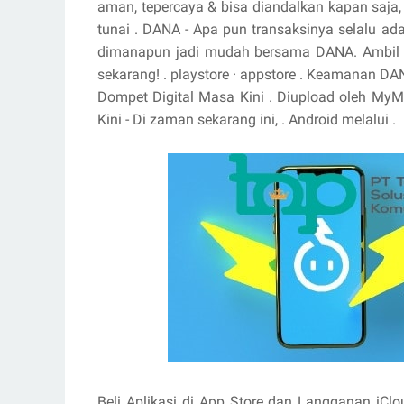
aman, tepercaya & bisa diandalkan kapan saja
tunai . DANA - Apa pun transaksinya selalu a
dimanapun jadi mudah bersama DANA. Ambil ba
sekarang! . playstore · appstore . Keamanan DA
Dompet Digital Masa Kini . Diupload oleh MyM
Kini - Di zaman sekarang ini, . Android melalui .
Beli Aplikasi di App Store dan Langganan iCl