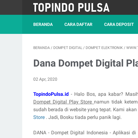
BERANDA
CARA DAFTAR
CARA DEPOSIT
BERANDA
/
DOMPET DIGITAL
/
DOMPET ELEKTRONIK
/
WWW.T
Dana Dompet Digital Pl
02 Apr, 2020
TopindoPulsa.id
- Halo Bos, apa kabar? Masi
Dompet Digital Play Store
namun tidak ketem
sudah berada di website yang tepat. Kami aka
Store
. Jadi, Bosku tiada perlu panik lagi.
DANA - Dompet Digital Indonesia - Aplikasi d