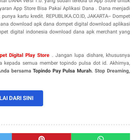
ital DANA versi 1.0. yang sudah teredia di App Store untuk
ayaran App Store Bisa Pakai Aplikasi Dana . Dana menjadi
k punya kartu kredit. REPUBLIKA.CO.ID, JAKARTA-- Dompet
r dana download apk dana dompet digital download aplikasi
pet digital indonesia download dana apk merchant yang
et Digital Play Store
. Jangan lupa dishare, khususnya
 kepada semua member topindo pulsa dot id. Akhirnya,
Anda bersama
Topindo Pay Pulsa Murah
. Stop Dreaming,
AI DARI SINI