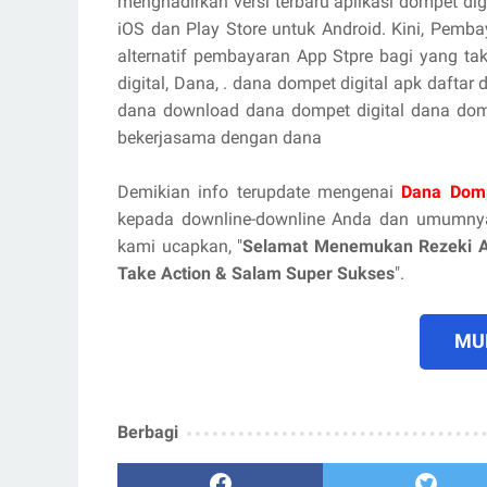
menghadirkan versi terbaru aplikasi dompet dig
iOS dan Play Store untuk Android. Kini, Pemb
alternatif pembayaran App Stpre bagi yang ta
digital, Dana, . dana dompet digital apk dafta
dana download dana dompet digital dana dom
bekerjasama dengan dana
Demikian info terupdate mengenai
Dana Domp
kepada downline-downline Anda dan umumnya
kami ucapkan, "
Selamat Menemukan Rezeki 
Take Action & Salam Super Sukses
".
MUL
Berbagi