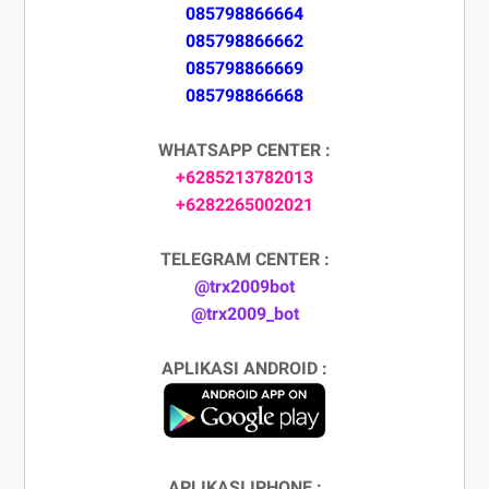
085798866664
085798866662
085798866669
085798866668
WHATSAPP CENTER :
+6285213782013
+6282265002021
TELEGRAM CENTER :
@trx2009bot
@trx2009_bot
APLIKASI ANDROID :
APLIKASI IPHONE :